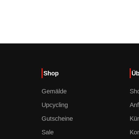
Shop
Üb
Gemälde
Sh
Upcycling
Anf
Gutscheine
Kün
Sale
Kon