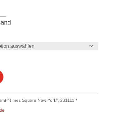
sand
ahmt "Times Square New York", 231113
de