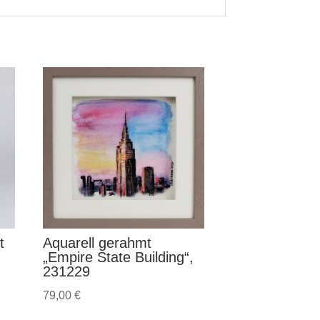
t
Aquarell gerahmt
„Empire State Building“,
231229
79,00
€