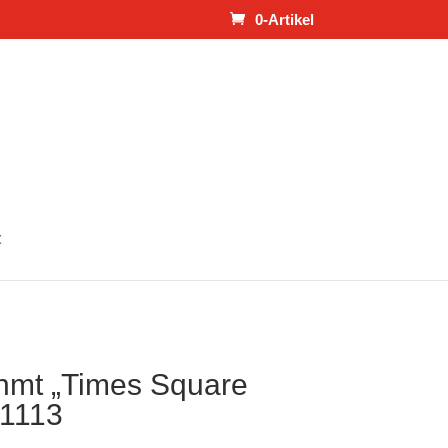
0-Artikel
t
ahmt „Times Square
31113