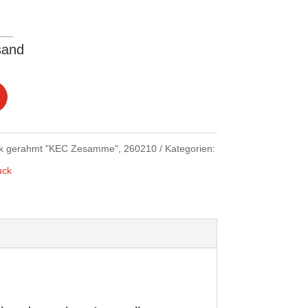
sand
ck gerahmt "KEC Zesamme", 260210
Kategorien:
uck