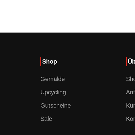
Shop
Üb
Gemälde
Sh
Upcycling
Anf
Gutscheine
Kün
Sale
Kon