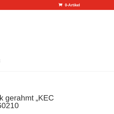
0-Artikel
t
ck gerahmt „KEC
60210