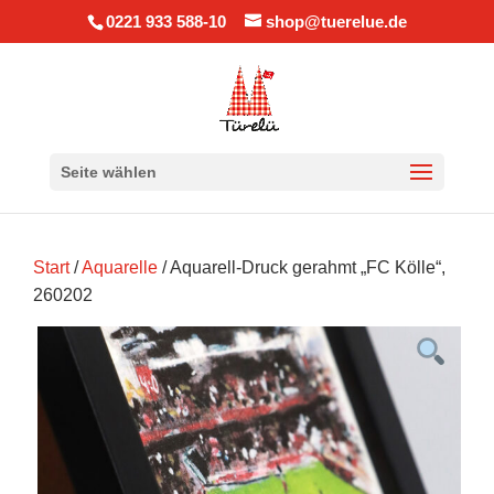
0221 933 588-10
shop@tuerelue.de
Seite wählen
Start
/
Aquarelle
/ Aquarell-Druck gerahmt „FC Kölle“,
260202