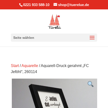
0221 933 588-10
shop@tuerelue.de
Seite wählen
Start
/
Aquarelle
/ Aquarell-Druck gerahmt „FC
Jeföhl“, 260114